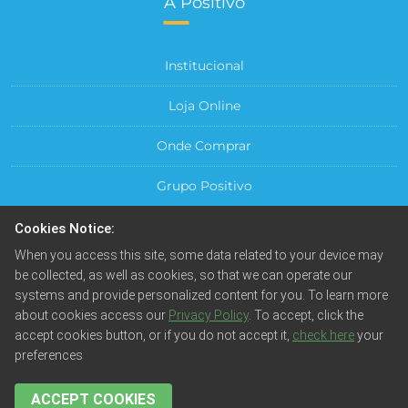
A Positivo
Institucional
Loja Online
Onde Comprar
Grupo Positivo
Para sua Empresa
Cookies Notice:
When you access this site, some data related to your device may
Central do Cliente
be collected, as well as cookies, so that we can operate our
systems and provide personalized content for you. To learn more
about cookies access our
Privacy Policy
. To accept, click the
accept cookies button, or if you do not accept it,
check here
your
preferences
© Positivo Tecnologia S.A. Todos os direitos reservados.
Fotos meramente ilustrativas. Empresa beneficiada pela
Lei da Informática.
ACCEPT COOKIES