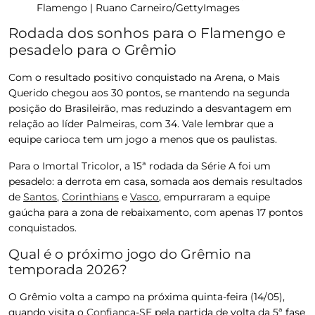
Flamengo | Ruano Carneiro/GettyImages
Rodada dos sonhos para o Flamengo e
pesadelo para o Grêmio
Com o resultado positivo conquistado na Arena, o Mais
Querido chegou aos
30 pontos
, se mantendo na segunda
posição do Brasileirão, mas reduzindo a desvantagem em
relação ao líder Palmeiras, com 34. Vale lembrar que a
equipe carioca tem um jogo a menos que os paulistas.
Para o Imortal Tricolor, a 15ª rodada da Série A foi um
pesadelo: a derrota em casa, somada aos demais resultados
de
Santos
,
Corinthians
e
Vasco
, empurraram a equipe
gaúcha para a
zona de rebaixamento
, com apenas
17 pontos
conquistados
.
Qual é o próximo jogo do Grêmio na
temporada 2026?
O Grêmio volta a campo na próxima quinta-feira (14/05),
quando visita o
Confiança-SE
pela partida de volta da 5ª fase