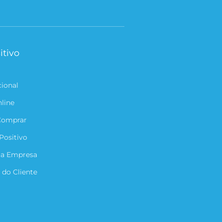
itivo
cional
nline
Comprar
Positivo
ua Empresa
 do Cliente