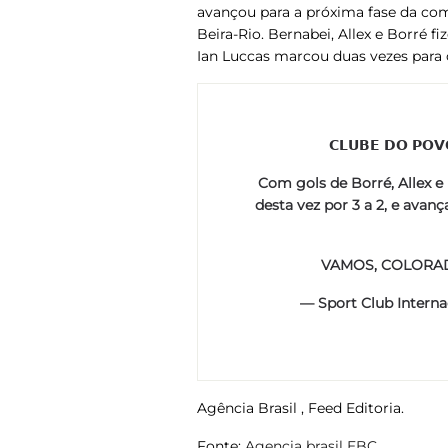
avançou para a próxima fase da com
Beira-Rio. Bernabei, Allex e Borré 
Ian Luccas marcou duas vezes para 
𝗖𝗟𝗨𝗕𝗘 𝗗𝗢 𝗣𝗢𝗩
Com gols de Borré, Allex e 
desta vez por 3 a 2, e avanç
VAMOS, COLORA
— Sport Club Interna
Agência Brasil , Feed Editoria.
Fonte:
Agencia brasil EBC.
.