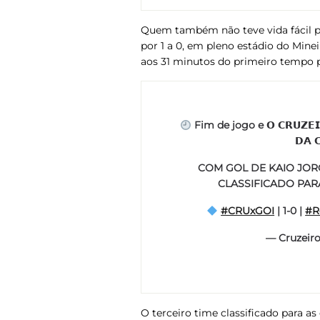
Quem também não teve vida fácil par
por 1 a 0, em pleno estádio do Mine
aos 31 minutos do primeiro tempo p
Fim de jogo e 𝗢 𝗖𝗥𝗨𝗭𝗘𝗜𝗥𝗢
𝗗𝗔 
COM GOL DE KAIO JOR
CLASSIFICADO PAR
#CRUxGOI
| 1-0 |
#R
— Cruzeir
O terceiro time classificado para as 