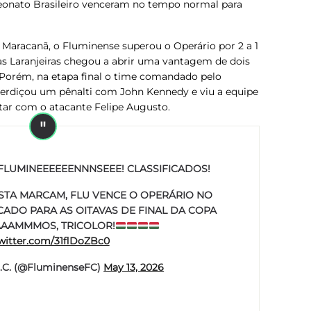
peonato Brasileiro venceram no tempo normal para
 Maracanã, o Fluminense superou o Operário por 2 a 1
das Laranjeiras chegou a abrir uma vantagem de dois
 Porém, na etapa final o time comandado pelo
sperdiçou um pênalti com John Kennedy e viu a equipe
tar com o atacante Felipe Augusto.
LUMINEEEEEENNNSEEE! CLASSIFICADOS!
STA MARCAM, FLU VENCE O OPERÁRIO NO
CADO PARA AS OITAVAS DE FINAL DA COPA
AAAMMMOS, TRICOLOR!
twitter.com/31flDoZBc0
.C. (@FluminenseFC)
May 13, 2026