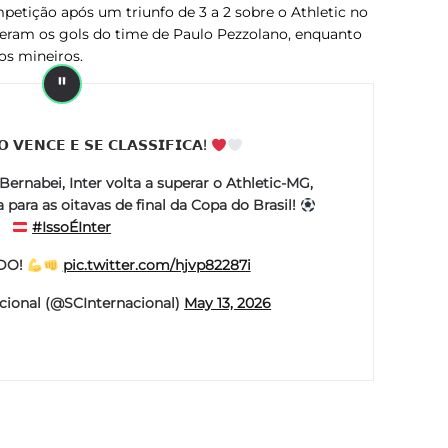
petição após um triunfo de 3 a 2 sobre o Athletic no
fizeram os gols do time de Paulo Pezzolano, enquanto
os mineiros.
 𝗩𝗘𝗡𝗖𝗘 𝗘 𝗦𝗘 𝗖𝗟𝗔𝗦𝗦𝗜𝗙𝗜𝗖𝗔!
Bernabei, Inter volta a superar o Athletic-MG,
a para as oitavas de final da Copa do Brasil!
#IssoÉInter
DO!
pic.twitter.com/hjvp82287i
cional (@SCInternacional)
May 13, 2026