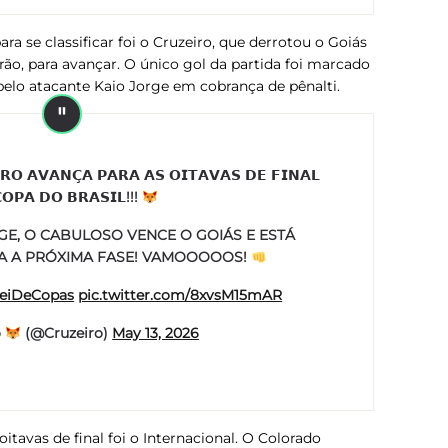
a se classificar foi o Cruzeiro, que derrotou o Goiás
irão, para avançar. O único gol da partida foi marcado
elo atacante Kaio Jorge em cobrança de pênalti.
 𝗔𝗩𝗔𝗡𝗖̧𝗔 𝗣𝗔𝗥𝗔 𝗔𝗦 𝗢𝗜𝗧𝗔𝗩𝗔𝗦 𝗗𝗘 𝗙𝗜𝗡𝗔𝗟
𝗢𝗣𝗔 𝗗𝗢 𝗕𝗥𝗔𝗦𝗜𝗟!!!
GE, O CABULOSO VENCE O GOIÁS E ESTÁ
A A PRÓXIMA FASE! VAMOOOOOS!
eiDeCopas
pic.twitter.com/8xvsM15mAR
o
(@Cruzeiro)
May 13, 2026
oitavas de final foi o Internacional. O Colorado