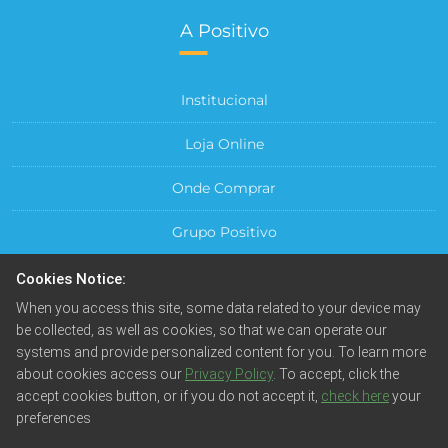
A Positivo
Institucional
Loja Online
Onde Comprar
Grupo Positivo
Para sua Empresa
Cookies Notice:
When you access this site, some data related to your device may
Central do Cliente
be collected, as well as cookies, so that we can operate our
systems and provide personalized content for you. To learn more
about cookies access our
Privacy Policy
. To accept, click the
accept cookies button, or if you do not accept it,
check here
your
preferences
© Positivo Tecnologia S.A. Todos os direitos reservados.
Fotos meramente ilustrativas. Empresa beneficiada pela