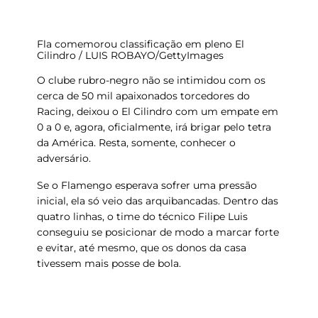
Fla comemorou classificação em pleno El
Cilindro / LUIS ROBAYO/GettyImages
O clube rubro-negro não se intimidou com os
cerca de 50 mil apaixonados torcedores do
Racing
, deixou o El Cilindro com um
empate em
0 a 0
e, agora, oficialmente, irá
brigar pelo tetra
da América
. Resta, somente, conhecer o
adversário.
Se o Flamengo esperava sofrer uma
pressão
inicial, ela
só veio das arquibancadas
. Dentro das
quatro linhas, o time do técnico Filipe Luis
conseguiu se posicionar de modo a
marcar forte
e evitar, até mesmo, que os donos da casa
tivessem mais posse de bola.