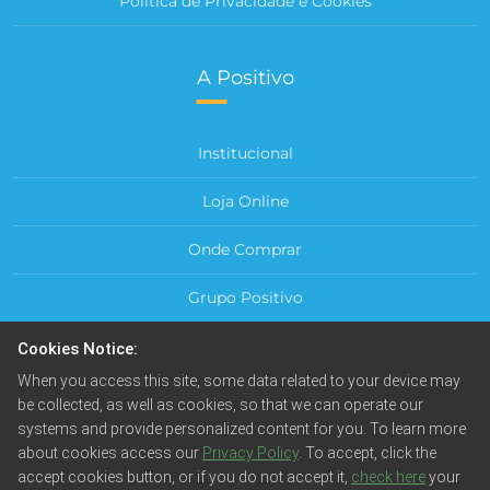
Política de Privacidade e Cookies
A Positivo
Institucional
Loja Online
Onde Comprar
Grupo Positivo
Para sua Empresa
Cookies Notice:
When you access this site, some data related to your device may
Central do Cliente
be collected, as well as cookies, so that we can operate our
systems and provide personalized content for you. To learn more
about cookies access our
Privacy Policy
. To accept, click the
accept cookies button, or if you do not accept it,
check here
your