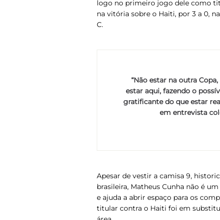
logo no primeiro jogo dele como ti
na vitória sobre o Haiti, por 3 a 0, 
C.
“Não estar na outra Copa,
estar aqui, fazendo o possí
gratificante do que estar r
em entrevista cole
Apesar de vestir a camisa 9, histor
brasileira, Matheus Cunha não é u
e ajuda a abrir espaço para os comp
titular contra o Haiti foi em subst
área.