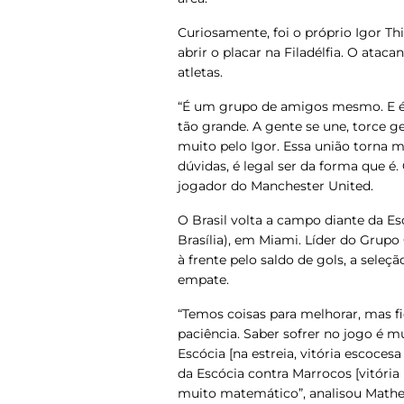
Curiosamente, foi o próprio Igor T
abrir o placar na Filadélfia. O atac
atletas.
“É um grupo de amigos mesmo. E é
tão grande. A gente se une, torce 
muito pelo Igor. Essa união torna m
dúvidas, é legal ser da forma que 
jogador do Manchester United.
O Brasil volta a campo diante da Esc
Brasília), em Miami. Líder do Gru
à frente pelo saldo de gols, a sele
empate.
“Temos coisas para melhorar, mas f
paciência. Saber sofrer no jogo é 
Escócia [na estreia, vitória escocesa
da Escócia contra Marrocos [vitóri
muito matemático”, analisou Math