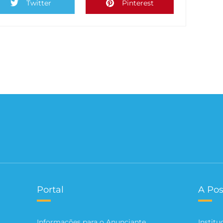
Twitter
Pinterest
Portal
A Pos
Informações para o Anunciante
Institu