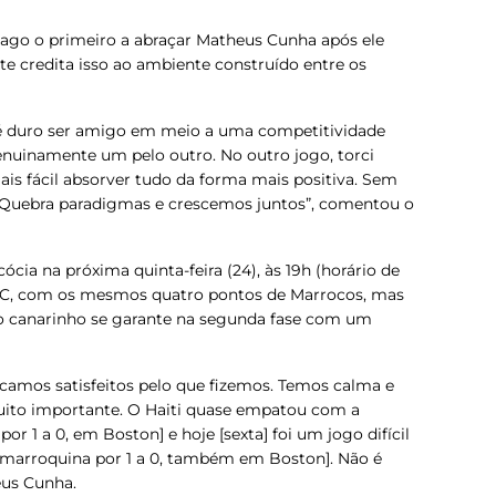
hiago o primeiro a abraçar Matheus Cunha após ele
ante credita isso ao ambiente construído entre os
 duro ser amigo em meio a uma competitividade
genuinamente um pelo outro. No outro jogo, torci
ais fácil absorver tudo da forma mais positiva. Sem
é. Quebra paradigmas e crescemos juntos”, comentou o
ócia na próxima quinta-feira (24), às 19h (horário de
po C, com os mesmos quatro pontos de Marrocos, mas
ção canarinho se garante na segunda fase com um
icamos satisfeitos pelo que fizemos. Temos calma e
muito importante. O Haiti quase empatou com a
 por 1 a 0, em Boston] e hoje [sexta] foi um jogo difícil
a marroquina por 1 a 0, também em Boston]. Não é
eus Cunha.