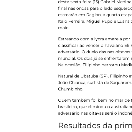
desta sexta-feira (15) Gabriel Medin
final nas ondas para o lado esquerdo
estrearão em Raglan, a quarta eta
Italo Ferreira, Miguel Pupo e Luana 
maio.
Estreando com a lycra amarela por li
classificar ao vencer o havaiano El
adversário. O duelo das nas oitavas
mundial. Os dois já se enfrentaram 
Na ocasião, Filipinho derrotou Medi
Natural de Ubatuba (SP), Filipinho 
João Chianca, surfista de Saquarema 
Chumbinho.
Quem também foi bem no mar de Man
brasileiro, que eliminou o australia
adversário nas oitavas será o indon
Resultados da prim