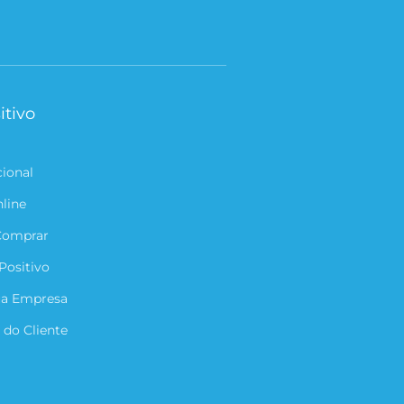
itivo
cional
nline
Comprar
Positivo
ua Empresa
 do Cliente