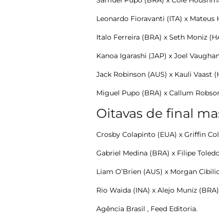
Samuel Pupo (BRA)
x Cole Houshm
Leonardo Fioravanti (ITA) x
Mateus 
Italo Ferreira (BRA)
x Seth Moniz (H
Kanoa Igarashi (JAP) x Joel Vaugha
Jack Robinson (AUS) x Kauli Vaast 
Miguel Pupo (BRA)
x Callum Robso
Oitavas de final ma
Crosby Colapinto (EUA) x Griffin Co
Gabriel Medina (BRA) x Filipe Toled
Liam O’Brien (AUS) x Morgan Cibili
Rio Waida (INA) x
Alejo Muniz (BRA)
Agência Brasil , Feed Editoria.