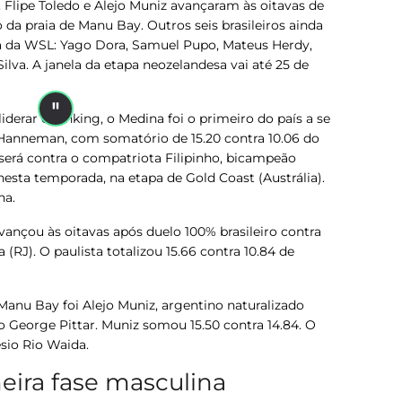
a, Flipe Toledo e Alejo Muniz avançaram às oitavas de
 da praia de Manu Bay. Outros seis brasileiros ainda
pa da WSL: Yago Dora, Samuel Pupo, Mateus Herdy,
Silva. A janela da etapa neozelandesa vai até 25 de
derar o ranking, o Medina foi o primeiro do país a se
i Hanneman, com somatório de 15.20 contra 10.06 do
 será contra o compatriota Filipinho, bicampeão
nesta temporada, na etapa de Gold Coast (Austrália).
na.
avançou às oitavas após duelo 100% brasileiro contra
(RJ). O paulista totalizou 15.66 contra 10.84 de
u Bay foi Alejo Muniz, argentino naturalizado
no George Pittar. Muniz somou 15.50 contra 14.84. O
ésio Rio Waida.
eira fase masculina