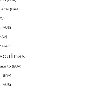
and (EUA)
Herdy (BRA)
AV)
n (AUS)
(HAV)
n (AUS)
sculinas
lapinto (EUA)
o (BRA)
c (AUS)