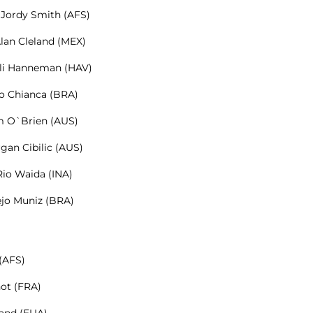
 Jordy Smith (AFS)
 Alan Cleland (MEX)
 Eli Hanneman (HAV)
ão Chianca (BRA)
iam O`Brien (AUS)
gan Cibilic (AUS)
Rio Waida (INA)
ejo Muniz (BRA)
(AFS)
ot (FRA)