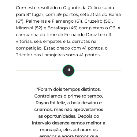
Com este resultado o Gigante da Colina subiu
para 8º lugar, com 39 pontos, sete atrás do
Bahia
(6º).
Palmeiras
e
Flamengo
(61),
Cruzeiro
(56),
Mirassol
(52) e
Botafogo
(46) completam o G6. A
campanha do time de Fernando Diniz tem 11
vitórias, seis empates e 12 derrotas na
competição. Estacionado com 41 pontos, o
Tricolor das Laranjeiras soma 41 pontos.
“Foram dois tempos distintos.
Controlamos o primeiro tempo,
Rayan foi feliz, a bola desviou e
criamos, mas não aproveitamos
as oportunidades. Depois do
intervalo desencaixamos melhor a
marcação, eles acharam os
espaços e agora temos que