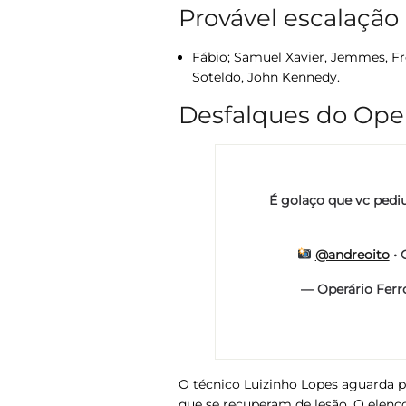
Provável escalaçã
Fábio; Samuel Xavier, Jemmes, Fre
Soteldo, John Kennedy.
Desfalques do Oper
É golaço que vc pe
@andreoito
•
— Operário Ferr
O técnico
Luizinho Lopes
aguarda pe
que se recuperam de lesão. O elen