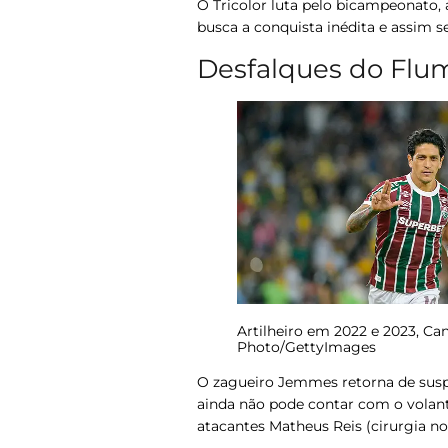
O Tricolor luta pelo bicampeonato,
busca a conquista inédita e assim s
Desfalques do Flu
Artilheiro em 2022 e 2023, Ca
Photo/GettyImages
O zagueiro
Jemmes
retorna de sus
ainda não pode contar com o volan
atacantes
Matheus Reis
(cirurgia no