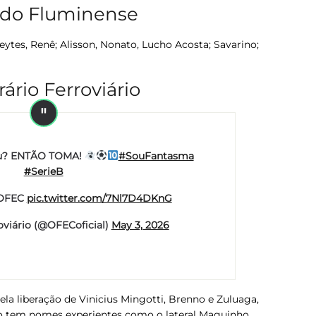
o do Fluminense
ytes, Renê; Alisson, Nonato, Lucho Acosta; Savarino;
ário Ferroviário
diu? ENTÃO TOMA!
#SouFantasma
#SerieB
 OFEC
pic.twitter.com/7Nl7D4DKnG
oviário (@OFECoficial)
May 3, 2026
la liberação de Vinicius Mingotti, Brenno e Zuluaga,
co tem nomes experientes como o lateral Maguinho,