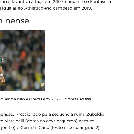
 afinal levantou a taça em 2007, enquanto o Fantasma
e igualar ao
Athletico-PR
, campeão em 2019.
minense
no ainda não estreou em 2026 | Sports Press
pensão. Pressionado pela sequência ruim, Zubeldía
te
Martinelli
(dores na coxa esquerda) nem os
 joelho) e
Germán Cano
(lesão muscular grau 2).