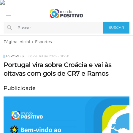
BUSCAR
›
Página inicial
Esportes
ESPORTES
03 de Jul de 2026 - 01:25h
Portugal vira sobre Croácia e vai às
oitavas com gols de CR7 e Ramos
Publicidade