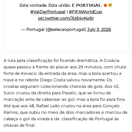
Esta vontade. Esta união. 𝗘́ 𝗣𝗢𝗥𝗧𝗨𝗚𝗔𝗟.
#VaiDarPortugal
|
#FIFAWorldCup
pic.twitter.com/JlzE4vKw5r
— Portugal (@selecaoportugal)
July 3, 2026
A luta pela classificação foi ficando dramática. A Croácia
quase passou à frente do placar aos 29 minutos, com chute
forte de Kovacic da entrada da área, mas a bola acertou a
trave e no rebote Diego Costa salvou novamente. Os
croatas seguiram colecionando chances de gols. Aos 43,
Sucic cruzou da direita para Pasalic, que se livrou da
marcação ante de cabecear ao gol, mas a bola foi para fora.
Até que aos 48, Rafael Leão cruzou na área para Gonçalo
Ramos, que subiu no meio de dois marcadores e marcou de
cabeça o gol da virada e da classificação de Portugal às
oitavas de final.