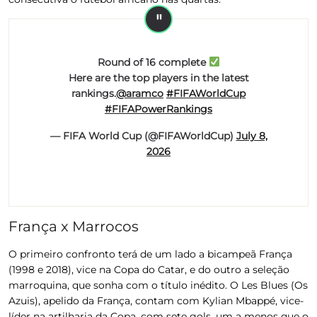
Round of 16 complete
Here are the top players in the latest
rankings.
@aramco
#FIFAWorldCup
#FIFAPowerRankings
— FIFA World Cup (@FIFAWorldCup)
July 8,
2026
França x Marrocos
O primeiro confronto terá de um lado a bicampeã França
(1998 e 2018), vice na Copa do Catar, e do outro a seleção
marroquina, que sonha com o título inédito. O Les Blues (Os
Azuis), apelido da França, contam com Kylian Mbappé, vice-
líder na artilharia da Copa, com sete gols, um a menos que o