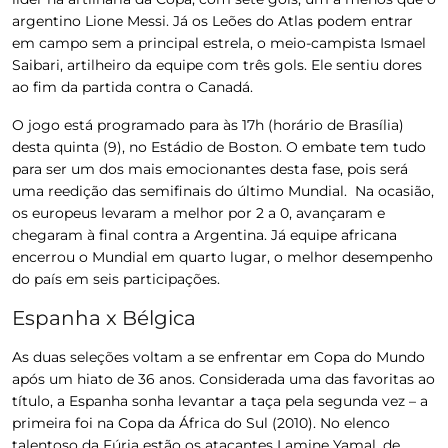
argentino Lione Messi. Já os Leões do Atlas podem entrar
em campo sem a principal estrela, o meio-campista Ismael
Saibari, artilheiro da equipe com três gols. Ele sentiu dores
ao fim da partida contra o Canadá.
O jogo está programado para às 17h (horário de Brasília)
desta quinta (9), no Estádio de Boston. O embate tem tudo
para ser um dos mais emocionantes desta fase, pois será
uma reedição das semifinais do último Mundial. Na ocasião,
os europeus levaram a melhor por 2 a 0, avançaram e
chegaram à final contra a Argentina. Já equipe africana
encerrou o Mundial em quarto lugar, o melhor desempenho
do país em seis participações.
Espanha x Bélgica
As duas seleções voltam a se enfrentar em Copa do Mundo
após um hiato de 36 anos. Considerada uma das favoritas ao
título, a Espanha sonha levantar a taça pela segunda vez – a
primeira foi na Copa da África do Sul (2010). No elenco
talentoso da Fúria estão os atacantes Lamine Yamal, de