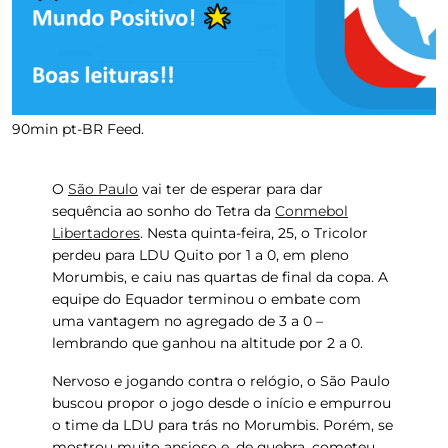
90min pt-BR Feed.
O
São Paulo
vai ter de esperar para dar
sequência ao sonho do Tetra da
Conmebol
Libertadores
. Nesta quinta-feira, 25, o Tricolor
perdeu para
LDU Quito
por 1 a 0, em pleno
Morumbis, e caiu nas quartas de final da copa. A
equipe do Equador terminou o embate com
uma vantagem no agregado de 3 a 0 –
lembrando que ganhou na altitude por 2 a 0.
Nervoso e jogando contra o relógio, o São Paulo
buscou propor o jogo desde o início e empurrou
o time da LDU para trás no Morumbis. Porém, se
mostrou muito ansioso e, de quebra, cometeu