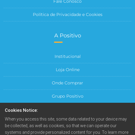
Fale Conosco
Política de Privacidade e Cookies
A Positivo
Institucional
Loja Online
Onde Comprar
Grupo Positivo
Para sua Empresa
Cookies Notice:
When you access this site, some data related to your device may
Central do Cliente
be collected, as well as cookies, so that we can operate our
systems and provide personalized content for you. To learn more