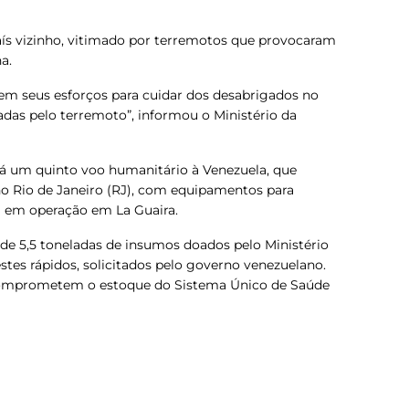
 país vizinho, vitimado por terremotos que provocaram
na.
 em seus esforços para cuidar dos desabrigados no
tadas pelo terremoto”, informou o Ministério da
rá um quinto voo humanitário à Venezuela
, que
no Rio de Janeiro (RJ), com equipamentos para
á em operação em La Guaira.
de 5,5 toneladas de insumos doados pelo Ministério
es rápidos, solicitados pelo governo venezuelano.
comprometem o estoque do Sistema Único de Saúde