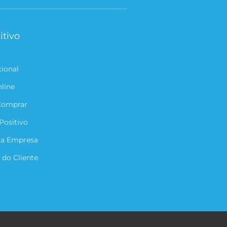
itivo
cional
nline
Comprar
Positivo
ua Empresa
 do Cliente