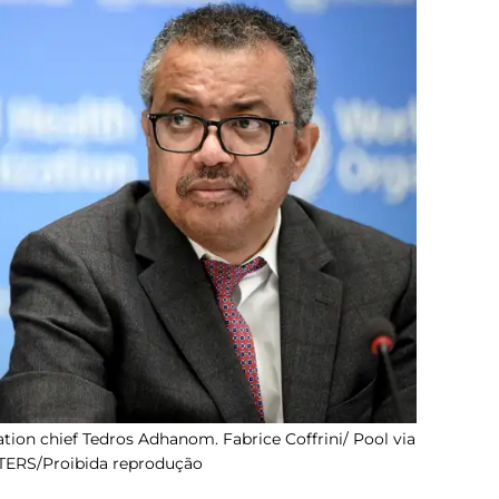
ion chief Tedros Adhanom. Fabrice Coffrini/ Pool via
TERS/Proibida reprodução