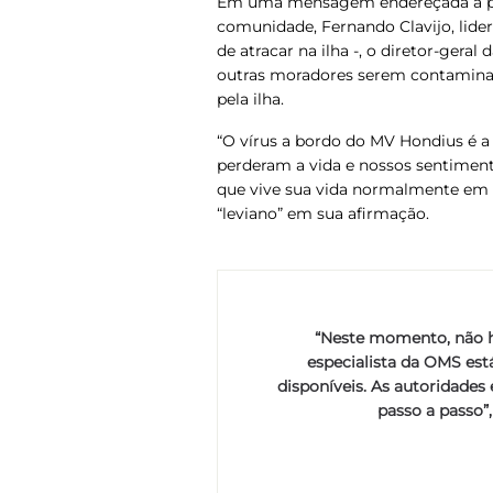
Em uma mensagem endereçada à pop
comunidade, Fernando Clavijo, lide
de atracar na ilha -, o diretor-ger
outras moradores serem contaminad
pela ilha.
“O vírus a bordo do MV Hondius é a 
perderam a vida e nossos sentimento
que vive sua vida normalmente em T
“leviano” em sua afirmação.
“Neste momento, não h
especialista da OMS est
disponíveis. As autoridade
passo a passo”,