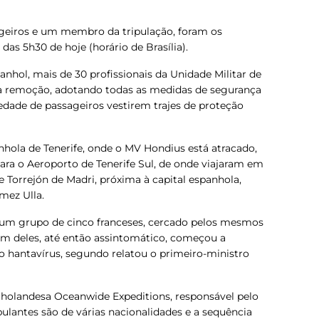
ageiros e um membro da tripulação, foram os
 das 5h30 de hoje (horário de Brasília).
nhol, mais de 30 profissionais da Unidade Militar de
a remoção, adotando todas as medidas de segurança
iedade de passageiros vestirem trajes de proteção
anhola de Tenerife, onde o MV Hondius está atracado,
ara o Aeroporto de Tenerife Sul, de onde viajaram em
e Torrejón de Madri, próxima à capital espanhola,
mez Ulla.
u um grupo de cinco franceses, cercado pelos mesmos
 um deles, até então assintomático, começou a
o hantavírus, segundo relatou o primeiro-ministro
 holandesa Oceanwide Expeditions, responsável pelo
ipulantes são de várias nacionalidades e a sequência