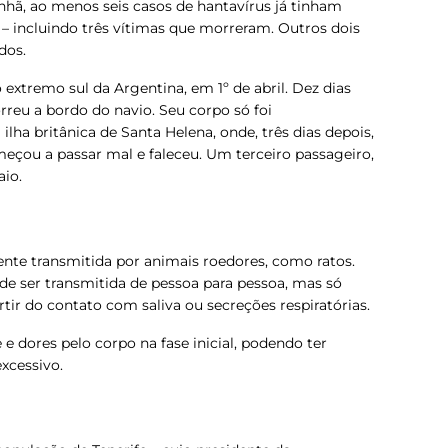
hã, ao menos seis casos de hantavírus já tinham
 – incluindo três vítimas que morreram.
Outros dois
dos.
extremo sul da Argentina, em 1º de abril. Dez dias
reu a bordo do navio. Seu corpo só foi
ilha britânica de Santa Helena, onde, três dias depois,
çou a passar mal e faleceu. Um terceiro passageiro,
io.
nte transmitida por animais roedores, como ratos.
e ser transmitida de pessoa para pessoa, mas só
ir do contato com saliva ou secreções respiratórias.
e dores pelo corpo na fase inicial, podendo ter
excessivo.