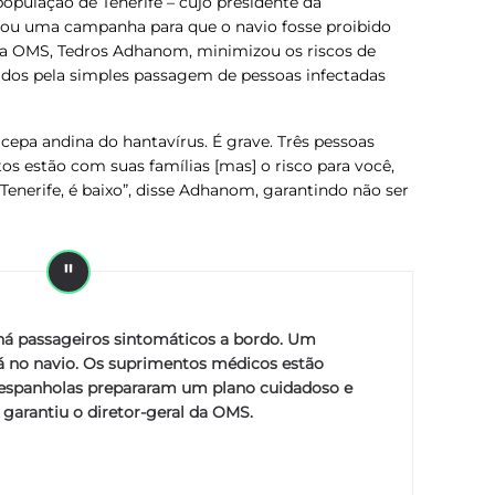
ulação de Tenerife – cujo presidente da
rou uma campanha para que o navio fosse proibido
al da OMS, Tedros Adhanom, minimizou os riscos de
os pela simples passagem de pessoas infectadas
cepa andina do hantavírus. É grave. Três pessoas
s estão com suas famílias [mas] o risco para você,
enerife, é baixo”, disse Adhanom, garantindo não ser
á passageiros sintomáticos a bordo. Um
á no navio. Os suprimentos médicos estão
s espanholas prepararam um plano cuidadoso e
 garantiu o diretor-geral da OMS.