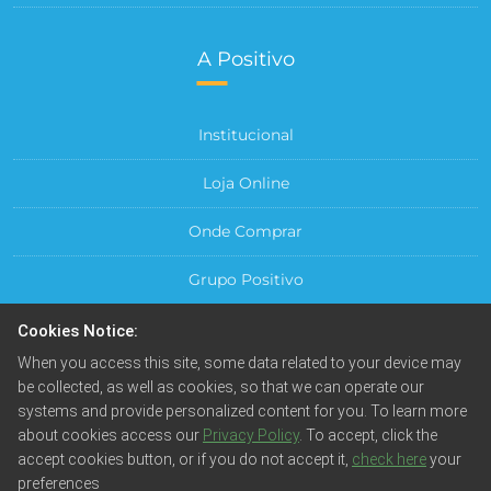
A Positivo
Institucional
Loja Online
Onde Comprar
Grupo Positivo
Para sua Empresa
Cookies Notice:
When you access this site, some data related to your device may
Central do Cliente
be collected, as well as cookies, so that we can operate our
systems and provide personalized content for you. To learn more
about cookies access our
Privacy Policy
. To accept, click the
accept cookies button, or if you do not accept it,
check here
your
preferences