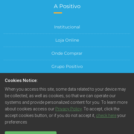
A Positivo
Institucional
Loja Online
Onde Comprar
Grupo Positivo
Para sua Empresa
Cookies Notice:
When you access this site, some data related to your device may
Central do Cliente
be collected, as well as cookies, so that we can operate our
systems and provide personalized content for you. To learn more
about cookies access our
Privacy Policy
. To accept, click the
accept cookies button, or if you do not accept it,
check here
your
preferences
© Positivo Tecnologia S.A. Todos os direitos reservados.
Fotos meramente ilustrativas. Empresa beneficiada pela