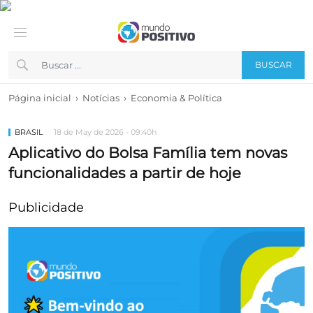
BUSCAR
›
›
Página inicial
Notícias
Economia & Política
BRASIL
18 de May de 2026 - 09:40h
Aplicativo do Bolsa Família tem novas
funcionalidades a partir de hoje
Publicidade