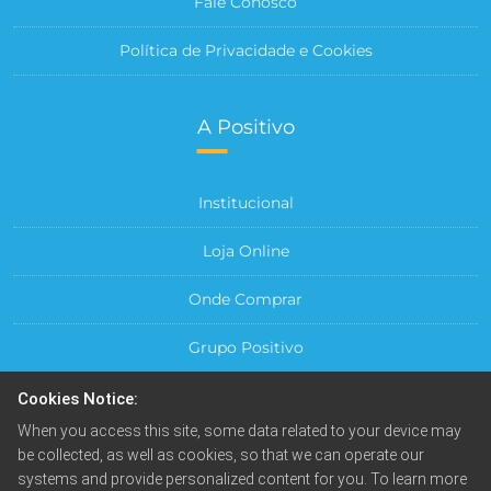
Fale Conosco
Política de Privacidade e Cookies
A Positivo
Institucional
Loja Online
Onde Comprar
Grupo Positivo
Para sua Empresa
Cookies Notice:
When you access this site, some data related to your device may
Central do Cliente
be collected, as well as cookies, so that we can operate our
systems and provide personalized content for you. To learn more