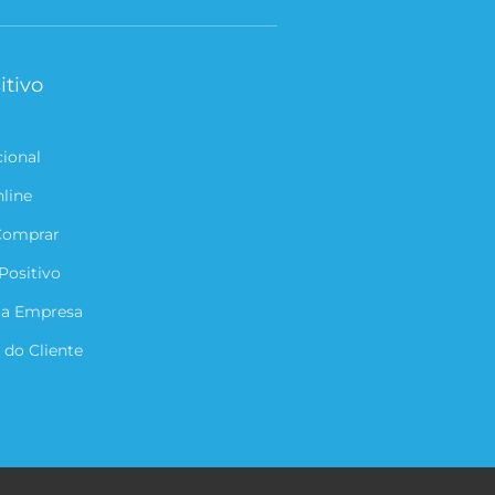
itivo
cional
nline
Comprar
Positivo
ua Empresa
 do Cliente