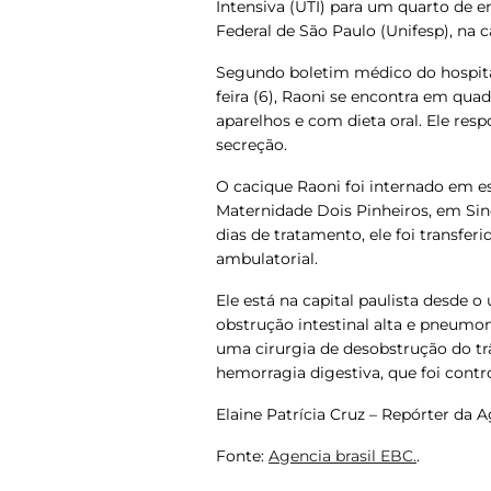
Intensiva (UTI) para um quarto de e
Federal de São Paulo (Unifesp), na ca
Segundo boletim médico do hospital
feira (6), Raoni se encontra em qua
aparelhos e com dieta oral
. Ele re
secreção.
O cacique Raoni foi internado em es
Maternidade Dois Pinheiros, em Sino
dias de tratamento, ele foi transfe
ambulatorial.
Ele está na capital paulista desde 
obstrução intestinal alta e pneumoni
uma cirurgia de desobstrução do trâ
hemorragia digestiva, que foi contr
Elaine Patrícia Cruz – Repórter da Ag
Fonte:
Agencia brasil EBC.
.