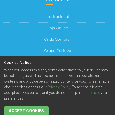
Institucional
Loja Online
Onde Comprar
Grupo Positivo
Para sua Empresa
Cookies Notice:
When you access this site, some data related to your device may
Central do Cliente
be collected, as well as cookies, so that we can operate our
systems and provide personalized content for you. To learn more
about cookies access our
Privacy Policy
. To accept, click the
accept cookies button, or if you do not accept it,
check here
your
preferences
© Positivo Tecnologia S.A. Todos os direitos reservados.
Fotos meramente ilustrativas. Empresa beneficiada pela
Lei da Informática.
ACCEPT COOKIES