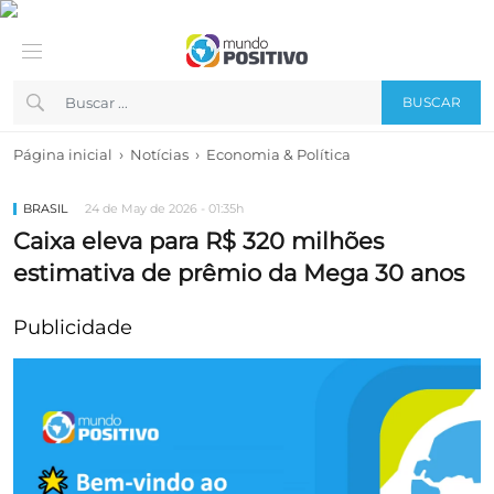
BUSCAR
›
›
Página inicial
Notícias
Economia & Política
BRASIL
24 de May de 2026 - 01:35h
Caixa eleva para R$ 320 milhões
estimativa de prêmio da Mega 30 anos
Publicidade