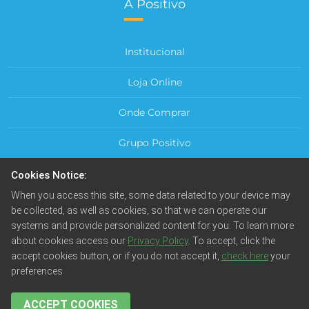
A Positivo
Institucional
Loja Online
Onde Comprar
Grupo Positivo
Para sua Empresa
Cookies Notice:
When you access this site, some data related to your device may
Central do Cliente
be collected, as well as cookies, so that we can operate our
systems and provide personalized content for you. To learn more
about cookies access our
Privacy Policy
. To accept, click the
accept cookies button, or if you do not accept it,
check here
your
preferences
© Positivo Tecnologia S.A. Todos os direitos reservados.
Fotos meramente ilustrativas. Empresa beneficiada pela
Lei da Informática.
ACCEPT COOKIES