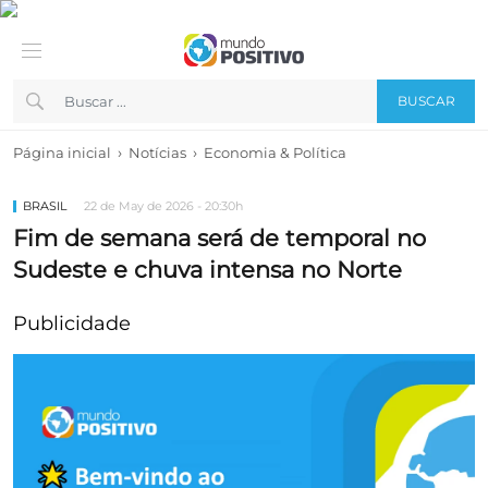
BUSCAR
›
›
Página inicial
Notícias
Economia & Política
BRASIL
22 de May de 2026 - 20:30h
Fim de semana será de temporal no
Sudeste e chuva intensa no Norte
Publicidade