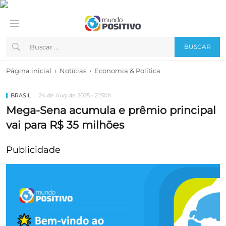
BUSCAR
›
›
Página inicial
Notícias
Economia & Política
BRASIL
24 de Aug de 2025 - 21:50h
Mega-Sena acumula e prêmio principal
vai para R$ 35 milhões
Publicidade