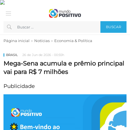
BUSCAR
›
›
Página inicial
Notícias
Economia & Política
BRASIL
26 de Jun de 2026 - 00:55h
Mega-Sena acumula e prêmio principal
vai para R$ 7 milhões
Publicidade