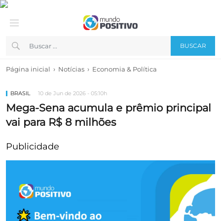
BUSCAR
›
›
Página inicial
Notícias
Economia & Política
BRASIL
10 de Jun de 2026 - 05:10h
Mega-Sena acumula e prêmio principal
vai para R$ 8 milhões
Publicidade