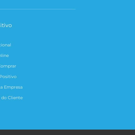
itivo
cional
nline
Comprar
Positivo
ua Empresa
 do Cliente