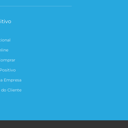
itivo
cional
nline
Comprar
Positivo
ua Empresa
 do Cliente