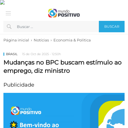
BUSCAR
›
›
Página inicial
Notícias
Economia & Política
BRASIL
15 de Oct de 2025 - 12:50h
Mudanças no BPC buscam estímulo ao
emprego, diz ministro
Publicidade