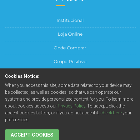
Institucional
Loja Online
Onde Comprar
Grupo Positivo
Para sua Empresa
Cookies Notice:
When you access this site, some data related to your device may
Central do Cliente
be collected, as well as cookies, so that we can operate our
systems and provide personalized content for you. To learn more
about cookies access our
Privacy Policy
. To accept, click the
accept cookies button, or if you do not accept it,
check here
your
preferences
© Positivo Tecnologia S.A. Todos os direitos reservados.
Fotos meramente ilustrativas. Empresa beneficiada pela
Lei da Informática.
ACCEPT COOKIES