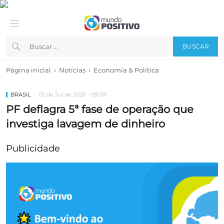
BUSCAR
›
›
Página inicial
Notícias
Economia & Política
BRASIL
02 de Jul de 2026 - 09:15h
PF deflagra 5ª fase de operação que
investiga lavagem de dinheiro
Publicidade