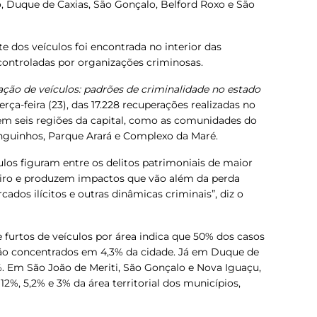
o, Duque de Caxias, São Gonçalo, Belford Roxo e São
 dos veículos foi encontrada no interior das
ontroladas por organizações criminosas.
ção de veículos: padrões de criminalidade no estado
erça-feira (23), das 17.228 recuperações realizadas no
em seis regiões da capital, como as comunidades do
nguinhos, Parque Arará e Complexo da Maré.
ulos figuram entre os delitos patrimoniais de maior
eiro e produzem impactos que vão além da perda
ados ilícitos e outras dinâmicas criminais”, diz o
furtos de veículos por área indica que 50% dos casos
tão concentrados em 4,3% da cidade.
Já em Duque de
%. Em São João de Meriti, São Gonçalo e Nova Iguaçu,
2%, 5,2% e 3% da área territorial dos municípios,