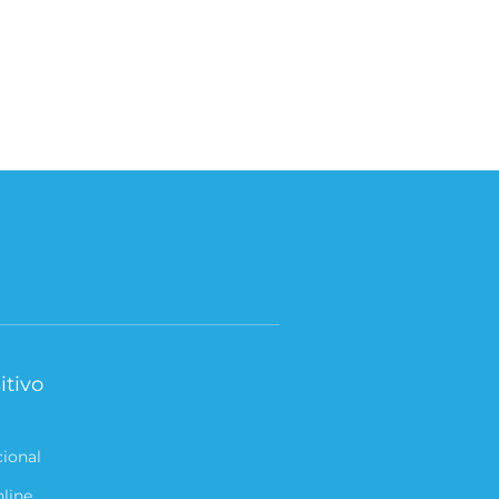
itivo
cional
nline