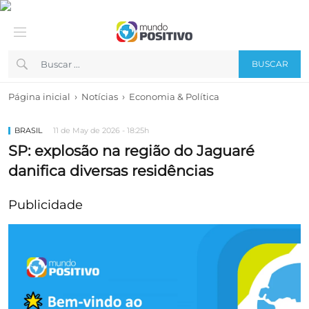
BUSCAR
›
›
Página inicial
Notícias
Economia & Política
BRASIL
11 de May de 2026 - 18:25h
SP: explosão na região do Jaguaré
danifica diversas residências
Publicidade