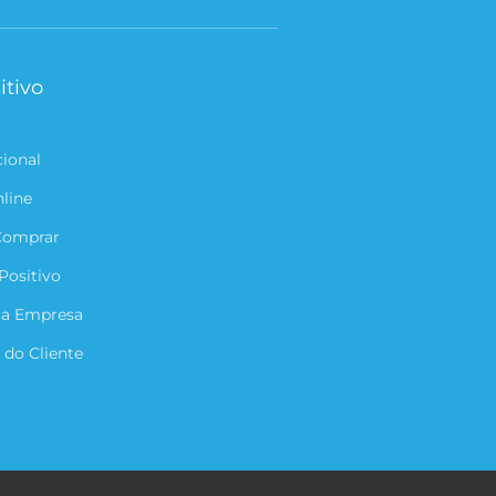
itivo
cional
nline
Comprar
Positivo
ua Empresa
 do Cliente