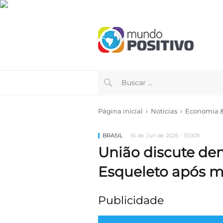
›
›
Página inicial
Notícias
Economia & 
BRASIL
16 de Jun de 2026 - 15:00h
União discute de
Esqueleto após m
Publicidade