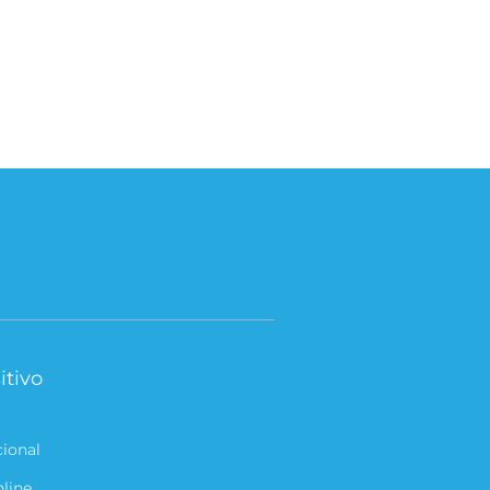
itivo
cional
nline