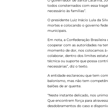
O governador de Santa Catarina, Jo
todos consternados com essa tragé
necessário às famílias”.
O presidente Luiz Inácio Lula da Si
mortes e colocando o governo feder
municipais.
Em nota, a Confederação Brasileira
cooperar com as autoridades na ten
momento de dor, nos colocamos à d
colaborar, dentro dos limites esta
técnica ou suporte que possa cont
necessárias”, diz o texto.
A entidade esclareceu que tem como
balonismo, mas não tem competência
balões de ar quente.
“Neste instante delicado, nos unimo
Que encontrem força para atravess
desdobramentos do caso e disponíve