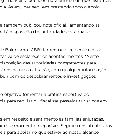
rginho Mello, publicou nota afirmando que “estamos
dia. As equipes seguem prestando todo o apoio
lva também publicou nota oficial, lamentando as
al à disposição das autoridades estaduais e
 de Balonismo (CBB) lamentou o acidente e disse
tativa de esclarecer os acontecimentos. “Neste
isposição das autoridades competentes para
tutários da nossa atuação, com qualquer informação
ribuir com os desdobramentos e investigações
 objetivo fomentar a prática esportiva do
 para regular ou fiscalizar passeios turísticos em
s em respeito e sentimento às famílias enlutadas.
ar este momento irreparável. Seguiremos atentos aos
is para apoiar no que estiver ao nosso alcance,