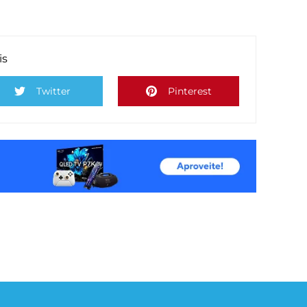
is
Twitter
Pinterest