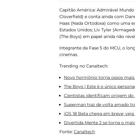
Capitão América: Admirável Mundo
Cloverfield
) e conta ainda com Dan
Haas (
Nada Ortodoxa
) como uma ex
Estados Unidos; Liv Tyler (
Armaged
(The Boys) em papel ainda não reve
Integrante da Fase 5 do MCU, o lo
cinemas.
Trending no Canaltech:
Novo hormônio torna ossos mais 
The Boys | Este é o único perso
Cientistas identificam origem do 
Superman traz de volta amado tr
iOS 18 Beta chega em breve; veja
Divertida Mente 2 se torna o maior
Fonte:
Canaltech