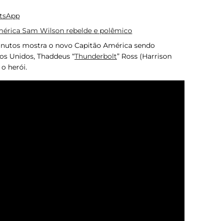
atsApp
mérica Sam Wilson rebelde e polêmico
inutos mostra o novo Capitão América sendo
os Unidos, Thaddeus “
Thunderbolt
” Ross (Harrison
 o herói.