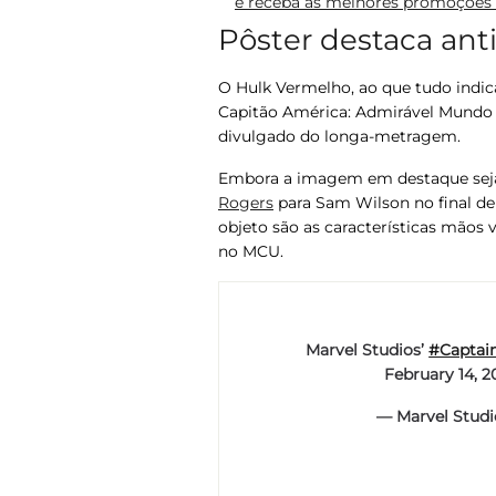
e receba as melhores promoções n
Pôster destaca anti
O Hulk Vermelho, ao que tudo indic
Capitão América: Admirável Mundo
divulgado do longa-metragem.
Embora a imagem em destaque seja
Rogers
para Sam Wilson no final d
objeto são as características mãos 
no MCU.
Marvel Studios’
#Captai
February 14, 2
— Marvel Studi