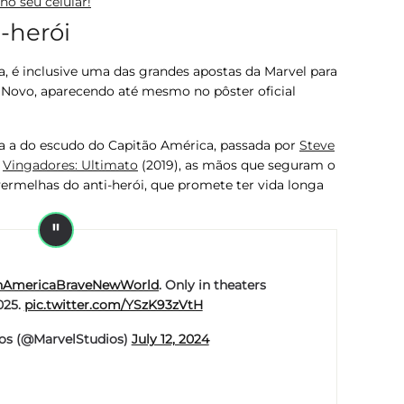
o seu celular!
-herói
a, é inclusive uma das grandes apostas da Marvel para
 Novo
, aparecendo até mesmo no pôster oficial
 a do escudo do Capitão América, passada por
Steve
e
Vingadores: Ultimato
(2019), as mãos que seguram o
vermelhas do anti-herói, que promete ter vida longa
nAmericaBraveNewWorld
. Only in theaters
025.
pic.twitter.com/YSzK93zVtH
os (@MarvelStudios)
July 12, 2024