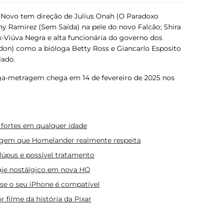
 Novo
tem direção de Julius Onah (
O Paradoxo
ny Ramirez (
Sem Saída
) na pele do novo Falcão; Shira
-Viúva Negra e alta funcionária do governo dos
don
) como a bióloga Betty Ross e Giancarlo Esposito
lado.
nga-metragem chega em 14 de fevereiro de 2025 nos
fortes em qualquer idade
nagem que Homelander realmente respeita
lúpus e possível tratamento
aje nostálgico em nova HQ
 se o seu iPhone é compatível
 filme da história da Pixar