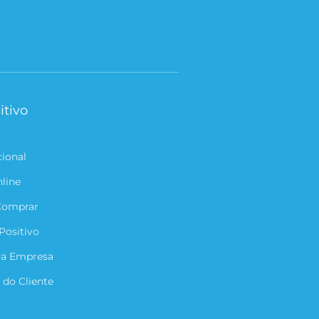
itivo
cional
nline
Comprar
Positivo
ua Empresa
 do Cliente