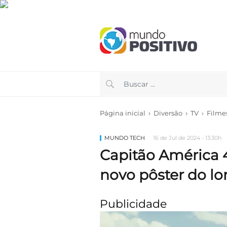
›
›
Página inicial
Diversão
TV
›
Filmes
MUNDO TECH
16 de Jul de 2024 - 13:30h
Capitão América 4 
novo pôster do 
Publicidade