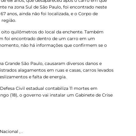
 de 68 anos, que desapareceu após o carro em que
nte na zona Sul de São Paulo, foi encontrado neste
 67 anos, ainda não foi localizada, e o Corpo de
região.
a oito quilômetros do local da enchente. Também
m foi encontrado dentro de um carro em um
 momento, não há informações que confirmem se o
, na Grande São Paulo, causaram diversos danos e
istrados alagamentos em ruas e casas, carros levados
eslizamentos e falta de energia.
efesa Civil estadual contabiliza 11 mortes em
go (18), o governo vai instalar um Gabinete de Crise
acional , .