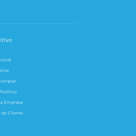
itivo
cional
nline
Comprar
Positivo
ua Empresa
 do Cliente