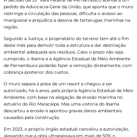
pedido da Advocacia-Geral da União, que aponta que
o muro
restringe a circulação das pessoas, dificulta o acesso ao
manguezal e prejudica a desova de tartarugas marinhas na
região
.
Segundo a Justiça,
o proprietário do terreno tem até o fim
deste mês para demolir toda a estrutura e dar destinação
ambiental adequada aos resíduos
. Caso o prazo não seja
cumprido, o Ibama e a Agência Estadual de Meio Ambiente
de Pernambuco poderão fazer a remoção diretamente, com
cobrança posterior dos custos.
O muro separa a praia de um resort e chegou a ser
autorizado, há 4 anos, pela própria Agência Estadual de Meio
Ambiente
, com base na alegação de erosão marinha no
estuário do Rio Maracaípe. Mas uma
vistoria do Ibama
descartou a erosão e apontou graves danos ambientais
causados pela construção
.
Em 2023, o próprio órgão estadual cancelou a autorização,
alegando que
a obra ultrapassava em mais de 50% o