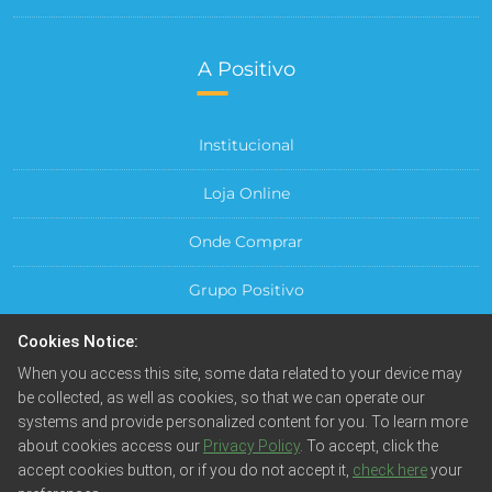
A Positivo
Institucional
Loja Online
Onde Comprar
Grupo Positivo
Para sua Empresa
Cookies Notice:
When you access this site, some data related to your device may
Central do Cliente
be collected, as well as cookies, so that we can operate our
systems and provide personalized content for you. To learn more
about cookies access our
Privacy Policy
. To accept, click the
accept cookies button, or if you do not accept it,
check here
your