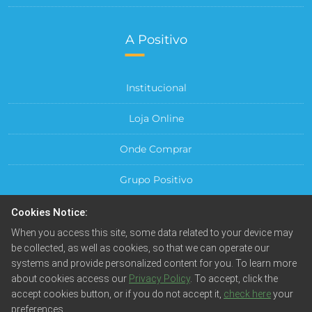
A Positivo
Institucional
Loja Online
Onde Comprar
Grupo Positivo
Para sua Empresa
Cookies Notice:
When you access this site, some data related to your device may
Central do Cliente
be collected, as well as cookies, so that we can operate our
systems and provide personalized content for you. To learn more
about cookies access our
Privacy Policy
. To accept, click the
accept cookies button, or if you do not accept it,
check here
your
preferences