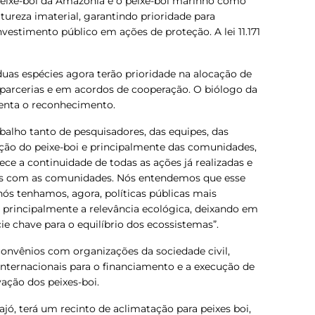
peixe-boi da Amazônia e o peixe-boi marinho como
tureza imaterial, garantindo prioridade para
vestimento público em ações de proteção. A lei 11.171
as espécies agora terão prioridade na alocação de
arcerias e em acordos de cooperação. O biólogo da
enta o reconhecimento.
balho tanto de pesquisadores, das equipes, das
ção do peixe-boi e principalmente das comunidades,
ce a continuidade de todas as ações já realizadas e
adas com as comunidades. Nós entendemos que esse
s tenhamos, agora, políticas públicas mais
e principalmente a relevância ecológica, deixando em
ie chave para o equilíbrio dos ecossistemas”.
nvênios com organizações da sociedade civil,
internacionais para o financiamento e a execução de
ação dos peixes-boi.
ajó, terá um recinto de aclimatação para peixes boi,