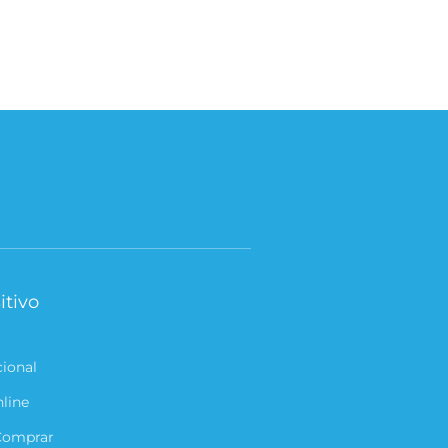
itivo
cional
nline
Comprar