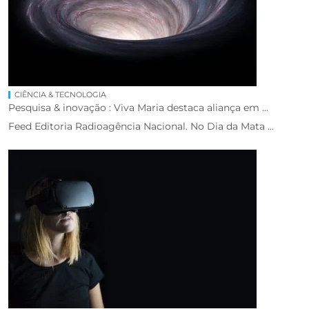
CIÊNCIA & TECNOLOGIA
Pesquisa & inovação : Viva Maria destaca aliança em ...
Feed Editoria Radioagência Nacional. No Dia da Mata ...