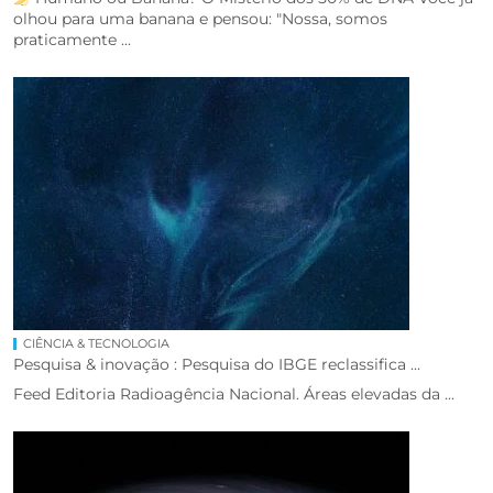
olhou para uma banana e pensou: "Nossa, somos
praticamente ...
CIÊNCIA & TECNOLOGIA
Pesquisa & inovação : Pesquisa do IBGE reclassifica ...
Feed Editoria Radioagência Nacional. Áreas elevadas da ...