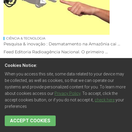
CIÊNCIA & TECNOLOGIA
Pesquisa & inovação : Desmatamento na Amazônia cai ...
Feed Editoria Radioagência Nacional. O primeiro ...
Cookies Notice:
When you access this site, some data related to your device may
be collected, as well as cookies, so that we can operate our
systems and provide personalized content for you. To learn more
about cookies access our
Privacy Policy
. To accept, click the
accept cookies button, or if you do not accept it,
check here
your
preferences
ACCEPT COOKIES